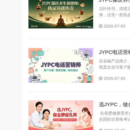
JYPC傣医
贝叶经书，四塔
海，仅凭一腔热血
威证书，才能在“
2026-07-03
JYPC电话
在金融产品推介
然是企业与客户
巧、合规边界及
2026-07-03
销部及大型企业
选JYPC，
在母婴健康需求日
全国职业资格考试
行业浪潮中抓住