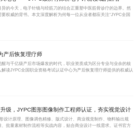
月异的今天，电子针镜与经筋刀的结合正重塑中医筋骨诊疗的边界。然
要权威的背书。本文深度解析为何每一位从业者都应关注“JYPC全国
中心”推出的“电子针镜经筋刀职业医师
成为产后恢复理疗师
觉醒与千亿级产后市场爆发的时代，职业资质成为区分专业与业余的核
入解读JYPC全国职业资格考试认证中心为产后恢复理疗师提供的权威认
证上岗如何成为从业者赢得市场信任、提升职业竞争力的关键路径。
升级，JYPC图形图像制作工程师认证，夯实视觉设计
盖图形设计原理、图像调色精修、版式设计、商业视觉制作、物料输出规
准、批量素材制作流程等实战内容，贴合商业设计一线需求。证书官方
用，适配求职、接单、项目投标、学分认定。