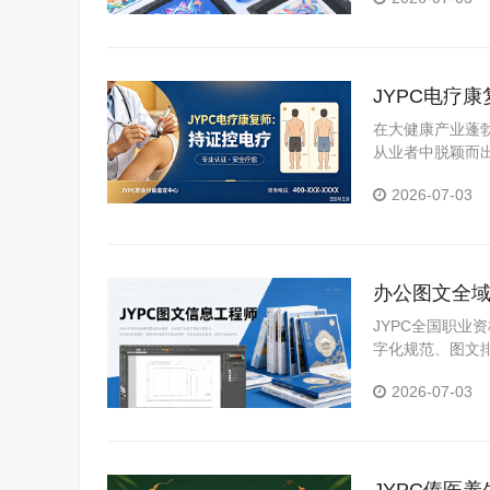
JYPC电疗
在大健康产业蓬
从业者中脱颖而
证中心颁发的电
2026-07-03
展。
办公图文全域
理人才规范
JYPC全国职
字化规范、图文
容，实用性极强
2026-07-03
适用于求职、晋