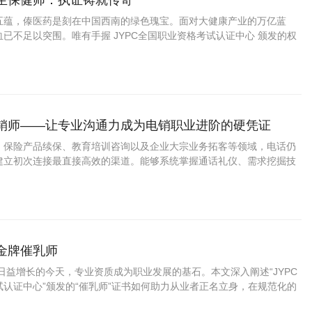
养生保健师：执证铸就传奇
五蕴，傣医药是刻在中国西南的绿色瑰宝。面对大健康产业的万亿蓝
已不足以突围。唯有手握 JYPC全国职业资格考试认证中心 颁发的权
暖雅”“阿雅”的技艺长河中，获得职业的尊严与未来的通途。
营销师——让专业沟通力成为电销职业进阶的硬凭证
、保险产品续保、教育培训咨询以及企业大宗业务拓客等领域，电话仍
建立初次连接最直接高效的渠道。能够系统掌握通话礼仪、需求挖掘技
客户跟进方法的专业人员，在呼叫中心、银行信用卡中心、保险公司电
的客户开发团队中备受重视。
做金牌催乳师
益增长的今天，专业资质成为职业发展的基石。本文深入阐述“JYPC
认证中心”颁发的“催乳师”证书如何助力从业者正名立身，在规范化的
机遇，成就可靠的专业价值。