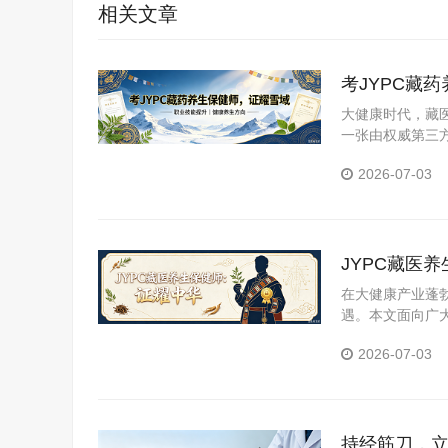
相关文章
考JYPC藏
大健康时代，藏医
一张由权威第三
YPC全国职业
2026-07-03
JYPC藏医
在大健康产业蓬
遇。本文面向广
医养生保健师证
2026-07-03
持经筋刀，立