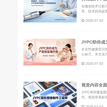
在微创技术日新
而，技术的高超需
职业资格考试认证
2026-07-03
JYPC助你
在女性健康意识
心标尺。本文深
证体系，分析持
2026-07-03
视觉内容全面
职场硬资质
JYPC考评覆
范、视觉审美标
可核验、全国通
2026-07-03