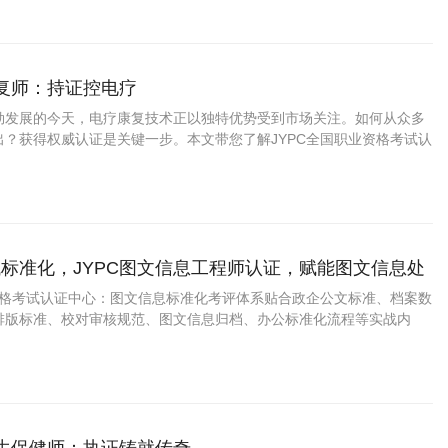
康复师：持证控电疗
勃发展的今天，电疗康复技术正以独特优势受到市场关注。如何从众多
出？获得权威认证是关键一步。本文带您了解JYPC全国职业资格考试认
疗康复师证书为何成为行业优选，以及这一认证如何助力您的职业发
标准化，JYPC图文信息工程师认证，赋能图文信息处
进阶
业资格考试认证中心：图文信息标准化考评体系贴合政企公文标准、档案数
排版标准、校对审核规范、图文信息归档、办公标准化流程等实战内
，学完直接适配行政办公、档案文职工作。证书官方可查、全国通用，
升、档案项目配套、学分认定等