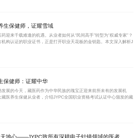
药养生保健师，证耀雪域
药迎来千载难逢的机遇。从业者如何从“民间高手”转型为“权威专家”？
方机构认证的职业证书，正是打开职业天花板的金钥匙。本文深入解析J
资格考试认证中心颁发的藏药养生保健师证书如何为你的专业能力
养生保健师：证耀中华
勃发展的今天，藏医药作为中华民族的瑰宝正迎来前所未有的发展机
大藏医养生保健从业者，介绍JYPC全国职业资格考试认证中心颁发的藏
书，帮助您在职业发展中把握先机、实现价值。
天地心——JYPC致所有深耕电子针镜领域的医者