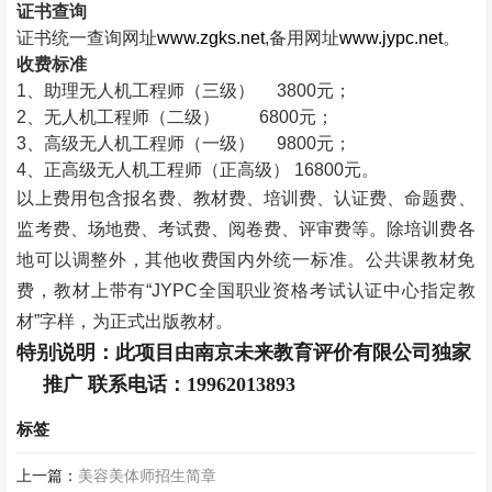
证书查询
证书统一查询网址
www.zgks.net
,
备用网址
www.jypc.net
。
收费标准
1
、助理无人机工程师（三级）
3800
元；
2
、无人机工程师（二级）
6800
元；
3
、高级无人机工程师（一级）
9800
元；
4
、正高级无人机工程师（正高级）
16800
元。
以上费用包含报名费、教材费、培训费、认证费、命题费、
监考费、场地费、考试费、阅卷费、评审费等。除培训费各
地可以调整外，其他收费国内外统一标准。公共课教材免
费，教材上带有“
JYPC
全国职业资格考试认证中心指定教
材”字样，为正式出版教材。
特别说明：此项目由南京未来教育评价有限公司独家
推广 联系电话：
19962013893
标签
上一篇：
美容美体师招生简章