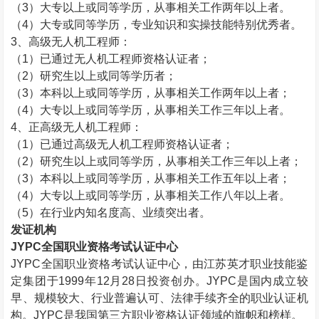
（
3
）大专以上或同等学历，从事相关工作两年以上者。
（
4
）大专或同等学历，专业知识和实操技能特别优秀者。
3
、高级无人机工程师：
（
1
）已通过无人机工程师资格认证者；
（
2
）研究生以上或同等学历者；
（
3
）本科以上或同等学历，从事相关工作两年以上者；
（
4
）大专以上或同等学历，从事相关工作三年以上者。
4
、正高级无人机工程师：
（
1
）已通过高级无人机工程师资格认证者；
（
2
）研究生以上或同等学历，从事相关工作三年以上者；
（
3
）本科以上或同等学历，从事相关工作五年以上者；
（
4
）大专以上或同等学历，从事相关工作八年以上者。
（
5
）在行业内知名度高、业绩突出者。
发证机构
JYPC
全国职业资格考试认证中心
JYPC
全国职业资格考试认证中心，由江苏英才职业技能鉴
定集团于
1999
年
12
月
28
日投资创办。
JYPC
是国内成立较
早、规模较大、行业普遍认可、法律手续齐全的职业认证机
构。
JYPC
是我国第三方职业资格认证领域的旗帜和榜样。