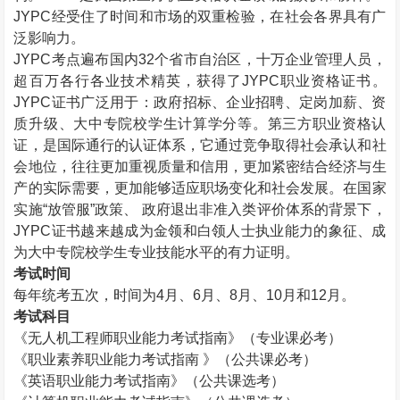
JYPC
经受住了时间和市场的双重检验，在社会各界具有广
泛影响力。
JYPC
考点遍布国内
32
个省市自治区，十万企业管理人员，
超百万各行各业技术精英，获得了
JYPC
职业资格证书。
JYPC
证书广泛用于：政府招标、企业招聘、定岗加薪、资
质升级、大中专院校学生计算学分等。第三方职业资格认
证，是国际通行的认证体系，它通过竞争取得社会承认和社
会地位，往往更加重视质量和信用，更加紧密结合经济与生
产的实际需要，更加能够适应职场变化和社会发展。在国家
实施“放管服”政策、 政府退出非准入类评价体系的背景下，
JYPC
证书越来越成为金领和白领人士执业能力的象征、成
为大中专院校学生专业技能水平的有力证明。
考试时间
每年统考五次，时间为
4
月、
6
月、
8
月、
10
月和
12
月。
考试科目
《无人机工程师职业能力考试指南》（专业课必考）
《职业素养职业能力考试指南 》（公共课必考）
《英语职业能力考试指南》（公共课选考）