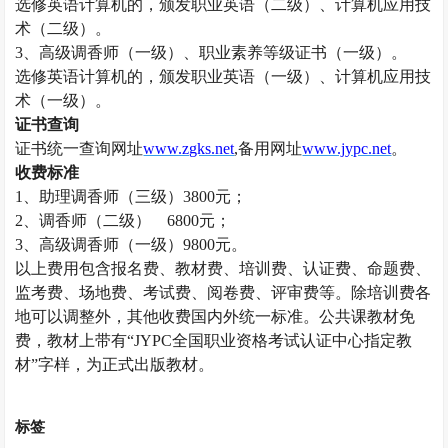
选修英语计算机的，颁发职业英语（二级）、计算机应用技
术（二级）。
3、高级
调香师
（一级）、职业素养等级证书（一级）。
选修英语计算机的，颁发职业英语（一级）、计算机应用技
术（一级）。
证书查询
证书统一查询网址
www.zgks.net
,备用网址
www.jypc.net
。
收费标准
1、助理
调香师
（三级）
3800
元；
2、
调香师
（二级）
6800
元；
3、高级
调香师
（一级）
9800
元。
以上费用包含报名费、教材费、培训费、认证费、命题费、
监考费、场地费、考试费、阅卷费、评审费等。除培训费各
地可以调整外，其他收费国内外统一标准。公共课教材免
费，教材上带有
“JYPC全国职业资格考试认证中心指定教
材”字样，为正式出版教材。
标签