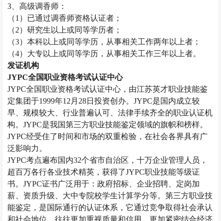
3、高级
调香师
：
（
1）已通过
调香师
资格认证者；
（
2）研究生以上或同等学历者；
（
3）本科以上或同等学历，从事相关工作两年以上者；
（
4）大专以上或同等学历，从事相关工作三年以上者。
发证机构
JYPC全国职业资格考试认证中心
JYPC全国职业资格考试认证中心，由江苏英才职业技能鉴
定集团于1999年12月28日投资创办。JYPC是国内成立较
早、规模较大、行业普遍认可、法律手续齐全的职业认证机
构。JYPC是我国第三方职业技能鉴定领域的旗帜和榜样。
JYPC经受住了时间和市场的双重检验，在社会各界具有广
泛影响力。
JYPC考点遍布国内32个省市自治区，十万企业管理人员，
超百万各行各业技术精英，获得了JYPC职业技能等级证
书。JYPC证书广泛用于：政府招标、企业招聘、定岗加
薪、资质升级、大中专院校学生计算学分等。第三方职业技
能鉴定，是国际通行的认证体系，它通过竞争取得社会承认
和社会地位，往往更加重视质量和信用，更加紧密结合经济