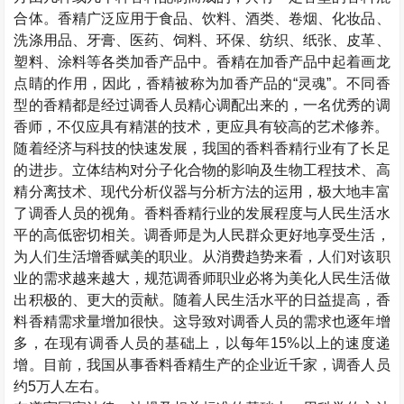
合体。香精广泛应用于食品、饮料、酒类、卷烟、化妆品、
洗涤用品、牙膏、医药、饲料、环保、纺织、纸张、皮革、
塑料、涂料等各类加香产品中。香精在加香产品中起着画龙
点睛的作用，因此，香精被称为加香产品的“灵魂”。不同香
型的香精都是经过调香人员精心调配出来的，一名优秀的调
香师，不仅应具有精湛的技术，更应具有较高的艺术修养。
随着经济与科技的快速发展，我国的香料香精行业有了长足
的进步。立体结构对分子化合物的影响及生物工程技术、高
精分离技术、现代分析仪器与分析方法的运用，极大地丰富
了调香人员的视角。香料香精行业的发展程度与人民生活水
平的高低密切相关。调香师是为人民群众更好地享受生活，
为人们生活增香赋美的职业。从消费趋势来看，人们对该职
业的需求越来越大，规范调香师职业必将为美化人民生活做
出积极的、更大的贡献。随着人民生活水平的日益提高，香
料香精需求量增加很快。这导致对调香人员的需求也逐年增
多，在现有调香人员的基础上，以每年15%以上的速度递
增。目前，我国从事香料香精生产的企业近千家，调香人员
约5万人左右。