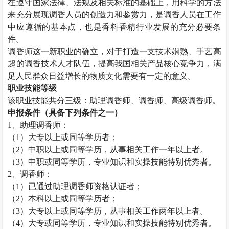
在遵守国家法律、法规及相关标准的基础上，用科学的方法
来充分展现调香人员的创造力和鉴赏力，是调香人员在工作
中应遵循的基本点，也是香料香精行业发展的充分必要条
件。
调香师这一新职业的确立，对于打造一支技术娴熟、手艺高
超的调香技术人才队伍，提高我国相关产品核心竞争力，满
足人民群众日益增长的物质文化需要有一定的意义。
职业技能等级
该职业技能共分三级：助理
调香师
、
调香师
、高级
调香师
。
申报条件（具备下列条件之一）
1、助理
调香师
：
（
1）大专以上或同等学历者；
（
2）中职以上或同等学历，从事相关工作一年以上者。
（
3）中职或同等学历，专业知识和实操技能特别优秀者。
2、
调香师
：
（
1）已通过助理
调香师
资格认证者；
（
2）本科以上或同等学历者；
（
3）大专以上或同等学历，从事相关工作两年以上者。
（
4）大专或同等学历，专业知识和实操技能特别优秀者。